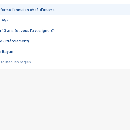
nsformé l’ennui en chef-d’œuvre
 DayZ
 a 13 ans (et vous l'avez ignoré)
e (littéralement)
im Rayan
 toutes les règles
s les jeux vidéo
us choquant de Rockstar ? - Le scandale BULLY
e plus moche de Steam
du RÊVE tourne au CAUCHEMAR
pendant 8 heures
it… à tort