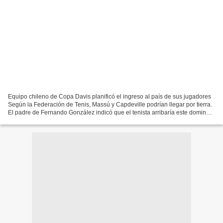
Equipo chileno de Copa Davis planificó el ingreso al país de sus jugadores
Según la Federación de Tenis, Massú y Capdeville podrían llegar por tierra.
El padre de Fernando González indicó que el tenista arribaría este domingo.
Por Cooperativa.cl 28/02/2010...