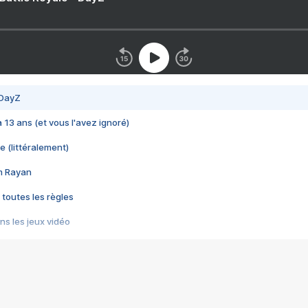
 DayZ
 a 13 ans (et vous l'avez ignoré)
e (littéralement)
im Rayan
 toutes les règles
s les jeux vidéo
us choquant de Rockstar ? - Le scandale BULLY
e plus moche de Steam
du RÊVE tourne au CAUCHEMAR