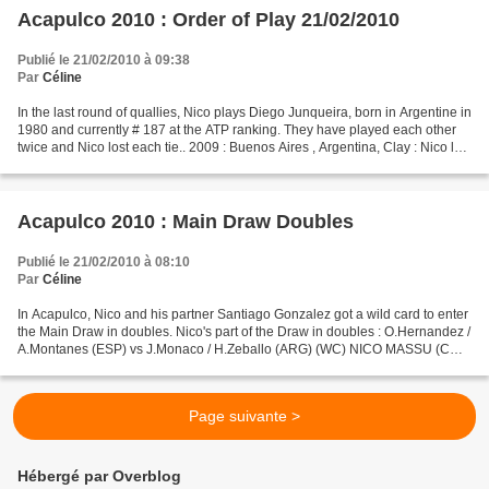
Acapulco 2010 : Order of Play 21/02/2010
Publié le 21/02/2010 à 09:38
Par
Céline
In the last round of quallies, Nico plays Diego Junqueira, born in Argentine in
1980 and currently # 187 at the ATP ranking. They have played each other
twice and Nico lost each tie.. 2009 : Buenos Aires , Argentina, Clay : Nico lost
6-3 4-6 4-6. 2008...
Acapulco 2010 : Main Draw Doubles
Publié le 21/02/2010 à 08:10
Par
Céline
In Acapulco, Nico and his partner Santiago Gonzalez got a wild card to enter
the Main Draw in doubles. Nico's part of the Draw in doubles : O.Hernandez /
A.Montanes (ESP) vs J.Monaco / H.Zeballo (ARG) (WC) NICO MASSU (CHI)
/ S.Gonzalez (MEX) vs (4) J.Brunstorm...
Page suivante >
Hébergé par Overblog