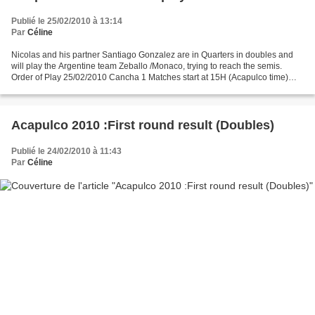
Publié le 25/02/2010 à 13:14
Par
Céline
Nicolas and his partner Santiago Gonzalez are in Quarters in doubles and
will play the Argentine team Zeballo /Monaco, trying to reach the semis.
Order of Play 25/02/2010 Cancha 1 Matches start at 15H (Acapulco time)
Pablo Cuevas (URU) vs David Ferrer...
Acapulco 2010 :First round result (Doubles)
Publié le 24/02/2010 à 11:43
Par
Céline