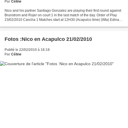
Par
Céline
Nico and his partner Santiago Gonzalez are playing their first round against
Brunstrom and Rojer on court 1 in the last match of the day. Order of Play
23/02/2010 Cancha 1 Matches start at 12H30 (Acapulco time) (Wta) Edina
Gallovits (ROU) vs Zarina Dyias...
Fotos :Nico en Acapulco 21/02/2010
Publié le 22/02/2010 à 18:18
Par
Céline