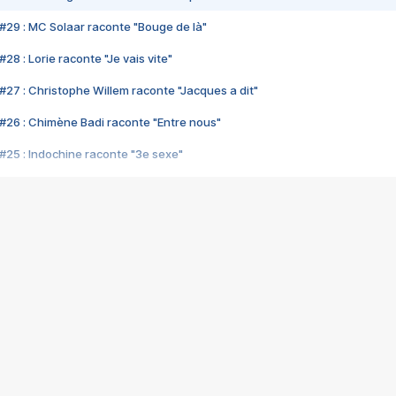
#29 : MC Solaar raconte "Bouge de là"
28 : Lorie raconte "Je vais vite"
#27 : Christophe Willem raconte "Jacques a dit"
#26 : Chimène Badi raconte "Entre nous"
#25 : Indochine raconte "3e sexe"
#24 : Zaho raconte "C'est chelou"
#23 : Patrick Bruel raconte "Au café des délices"
#22 : Kyo raconte "Le chemin"
#21 : Nolwenn Leroy raconte "Cassé"
#20 : Patrick Hernandez raconte "Born to be alive"
#19 : Lorie raconte "Près de moi"
#18 : Michael Jones raconte "A nos actes manqués" (avec Jean-Jacque