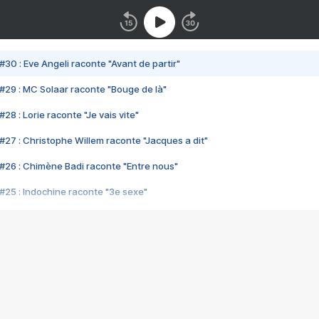
#30 : Eve Angeli raconte "Avant de partir"
#29 : MC Solaar raconte "Bouge de là"
28 : Lorie raconte "Je vais vite"
#27 : Christophe Willem raconte "Jacques a dit"
#26 : Chimène Badi raconte "Entre nous"
#25 : Indochine raconte "3e sexe"
#24 : Zaho raconte "C'est chelou"
#23 : Patrick Bruel raconte "Au café des délices"
#22 : Kyo raconte "Le chemin"
#21 : Nolwenn Leroy raconte "Cassé"