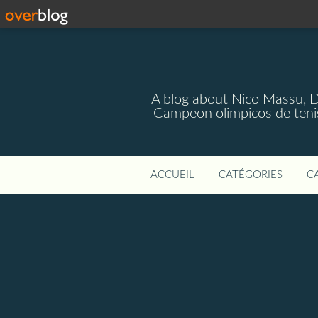
A blog about Nico Massu, 
Campeon olimpicos de teni
ACCUEIL
CATÉGORIES
C