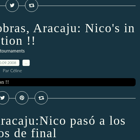
obras, Aracaju: Nico's in
tion !!
tournaments
0.09.2008
…
Par Céline
racaju:Nico pasó a los
os de final