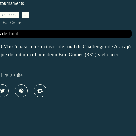
tournaments
0.09.2008
…
Par Céline
9 Massú pasó a los octavos de final de Challenger de Aracajú
que disputarán el brasileño Eric Gómes (335) y el checo
Lire la suite