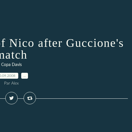
of Nico after Guccione's
match
Copa Davis
0.09.2008
…
Par Alex