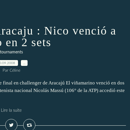
racaju : Nico venció a
 en 2 sets
tournaments
0.09.2008
…
Par Céline
e final en challenger de Aracajú El viñamarino venció en dos
 tenista nacional Nicolás Massú (106° de la ATP) accedió este
Lire la suite