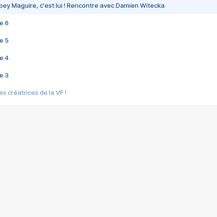
bey Maguire, c'est lui ! Rencontre avec Damien Witecka
e 6
e 5
e 4
e 3
s créatrices de la VF !
e 2
e 1
e Mektoub My Love arrive enfin ! Rencontre avec Shaïn Boumedine et Sal
i : après Toni en famille
elle réalise le bouleversant Dites lui que je l'aime
ais ! Rencontre autour de Vie privée de Rebecca Zlotowski
 de Marguerite, Grave... Rencontre avec Ella Rumpf