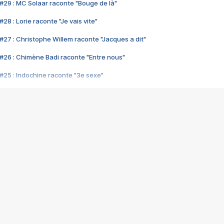
#29 : MC Solaar raconte "Bouge de là"
28 : Lorie raconte "Je vais vite"
#27 : Christophe Willem raconte "Jacques a dit"
#26 : Chimène Badi raconte "Entre nous"
#25 : Indochine raconte "3e sexe"
#24 : Zaho raconte "C'est chelou"
#23 : Patrick Bruel raconte "Au café des délices"
#22 : Kyo raconte "Le chemin"
#21 : Nolwenn Leroy raconte "Cassé"
#20 : Patrick Hernandez raconte "Born to be alive"
#19 : Lorie raconte "Près de moi"
#18 : Michael Jones raconte "A nos actes manqués" (avec Jean-Jacque
#17 : Khaled raconte "Aïcha"