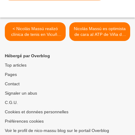
< Nicolás Massú realizó
Nicolás Massú es optimista
clínica de tenis en Vicuña
de cara al ATP de Viña del
(19/12/2012)
Mar (La Nación
27/12/2012) >
Hébergé par Overblog
Top articles
Pages
Contact
Signaler un abus
C.G.U.
Cookies et données personnelles
Préférences cookies
Voir le profil de nico-massu blog sur le portail Overblog