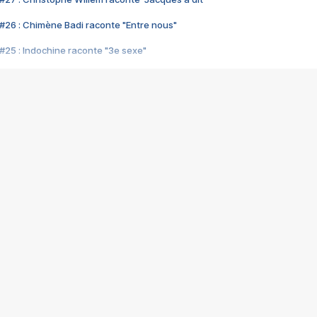
#26 : Chimène Badi raconte "Entre nous"
#25 : Indochine raconte "3e sexe"
#24 : Zaho raconte "C'est chelou"
#23 : Patrick Bruel raconte "Au café des délices"
#22 : Kyo raconte "Le chemin"
#21 : Nolwenn Leroy raconte "Cassé"
#20 : Patrick Hernandez raconte "Born to be alive"
#19 : Lorie raconte "Près de moi"
#18 : Michael Jones raconte "A nos actes manqués" (avec Jean-Jacque
#17 : Khaled raconte "Aïcha"
#16 : Corneille raconte "Parce qu'on vient de loin"
#15 : Indochine raconte "L'aventurier"