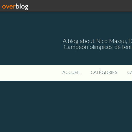
A blog about Nico Massu, 
Campeon olimpicos de teni
ACCUEIL
CATÉGORIES
C