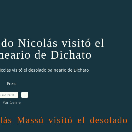
o Nicolás visitó el
neario de Dichato
olás visitó el desolado balneario de Dichato
Press
0.03.2010
…
Par Céline
ás Massú visitó el desolado