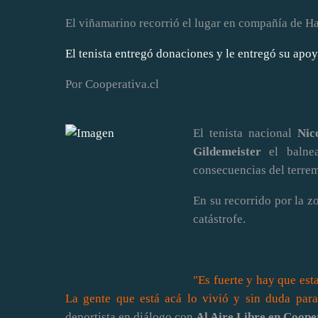
El viñamarino recorrió el lugar en compañía de Ha
El tenista entregó donaciones y le entregó su apoy
Por Cooperativa.cl
El tenista nacional
Nic
Gildemeister
el balne
consecuencias del terrem
En su recorrido por la z
catástrofe.
"Es fuerte y hay que est
La gente que está acá lo vivió y sin duda para
deportista en diálogo con
Al Aire Libre en Coope