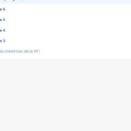
e 6
e 5
e 4
e 3
s créatrices de la VF !
e 2
e 1
e Mektoub My Love arrive enfin ! Rencontre avec Shaïn Boumedine et Sal
i : après Toni en famille
elle réalise le bouleversant Dites lui que je l'aime
ais ! Rencontre autour de Vie privée de Rebecca Zlotowski
 de Marguerite, Grave... Rencontre avec Ella Rumpf