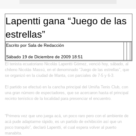
Lapentti gana “Juego de las
estrellas”
Escrito por Sala de Redacción
Sábado 19 de Diciembre de 2009 18:51
El tenista ecuatoriano Nicolás Lapentti Gómez, venció hoy, sábado, al
chileno Nicolás Massú, en el denominado “Juego de las estrellas”, que
se organizó en la ciudad de Manta, con parciales de 7-5 y 6-3.
El partido se efectuó en la cancha principal del Umiña Tenis Club, con
una gran número de espectadores, que se acercaron hasta el principal
recinto tenístico de la localidad para presenciar el encuentro.
“Primera vez que uno juega acá, un poco raro pero con el ambiente de
acá pude adaptarme rápido, es un partido de exhibición así que un
poco tranquilo”, declaró Lapentti, el cual espera volver al puerto
manabita.