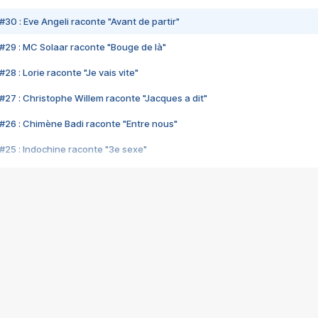
#30 : Eve Angeli raconte "Avant de partir"
#29 : MC Solaar raconte "Bouge de là"
28 : Lorie raconte "Je vais vite"
#27 : Christophe Willem raconte "Jacques a dit"
#26 : Chimène Badi raconte "Entre nous"
#25 : Indochine raconte "3e sexe"
#24 : Zaho raconte "C'est chelou"
#23 : Patrick Bruel raconte "Au café des délices"
#22 : Kyo raconte "Le chemin"
#21 : Nolwenn Leroy raconte "Cassé"
#20 : Patrick Hernandez raconte "Born to be alive"
#19 : Lorie raconte "Près de moi"