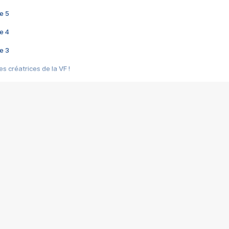
e 5
e 4
e 3
s créatrices de la VF !
e 2
e 1
e Mektoub My Love arrive enfin ! Rencontre avec Shaïn Boumedine et Sal
i : après Toni en famille
elle réalise le bouleversant Dites lui que je l'aime
ais ! Rencontre autour de Vie privée de Rebecca Zlotowski
 de Marguerite, Grave... Rencontre avec Ella Rumpf
 Les Rêveurs, un film intime sur la santé mentale