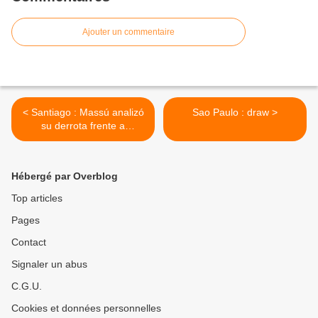
Ajouter un commentaire
< Santiago : Massú analizó
Sao Paulo : draw >
su derrota frente a
Schwank: "Estoy luchando
por estar de vuelta"
Hébergé par Overblog
Top articles
Pages
Contact
Signaler un abus
C.G.U.
Cookies et données personnelles