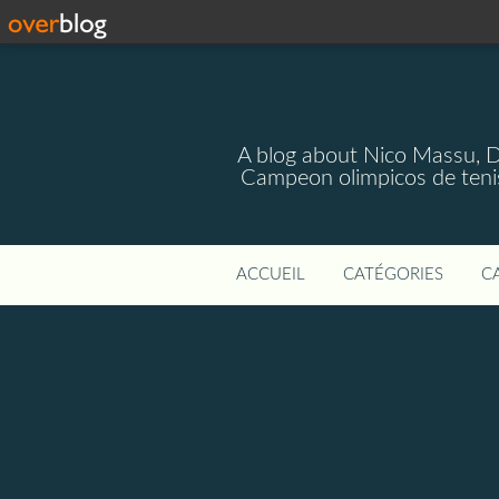
A blog about Nico Massu, 
Campeon olimpicos de teni
ACCUEIL
CATÉGORIES
C