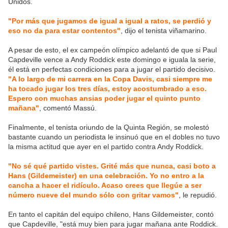
Unidos.
"Por más que jugamos de igual a igual a ratos, se perdió y
eso no da para estar contentos"
, dijo el tenista viñamarino.
A pesar de esto, el ex campeón olímpico adelantó de que si Paul
Capdeville vence a Andy Roddick este domingo e iguala la serie,
él está en perfectas condiciones para a jugar el partido decisivo.
"A lo largo de mi carrera en la Copa Davis, casi siempre me
ha tocado jugar los tres días, estoy acostumbrado a eso.
Espero con muchas ansias poder jugar el quinto punto
mañana"
, comentó Massú.
Finalmente, el tenista oriundo de la Quinta Región, se molestó
bastante cuando un periodista le insinuó que en el dobles no tuvo
la misma actitud que ayer en el partido contra Andy Roddick.
"No sé qué partido vistes. Grité más que nunca, casi boto a
Hans (Gildemeister) en una celebración. Yo no entro a la
cancha a hacer el ridículo. Acaso crees que llegúe a ser
número nueve del mundo sólo con gritar vamos"
, le repudió.
En tanto el capitán del equipo chileno, Hans Gildemeister, contó
que Capdeville, "está muy bien para jugar mañana ante Roddick.