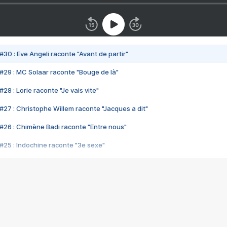
#30 : Eve Angeli raconte "Avant de partir"
#29 : MC Solaar raconte "Bouge de là"
28 : Lorie raconte "Je vais vite"
#27 : Christophe Willem raconte "Jacques a dit"
#26 : Chimène Badi raconte "Entre nous"
#25 : Indochine raconte "3e sexe"
#24 : Zaho raconte "C'est chelou"
#23 : Patrick Bruel raconte "Au café des délices"
#22 : Kyo raconte "Le chemin"
#21 : Nolwenn Leroy raconte "Cassé"