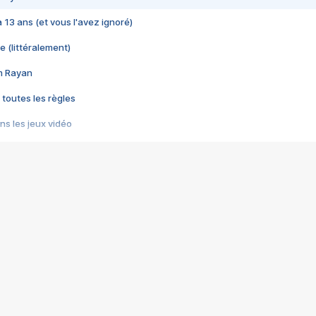
 a 13 ans (et vous l'avez ignoré)
e (littéralement)
im Rayan
 toutes les règles
s les jeux vidéo
us choquant de Rockstar ? - Le scandale BULLY
e plus moche de Steam
du RÊVE tourne au CAUCHEMAR
pendant 8 heures
it… à tort
umiliés par un jeu vidéo
ire - Final Fantasy 8