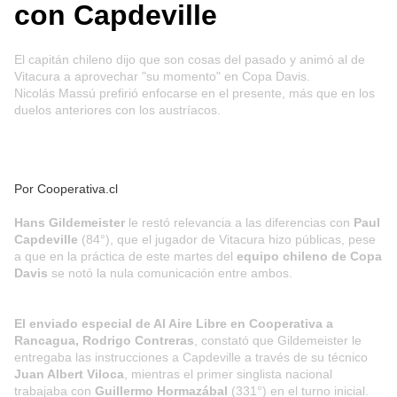
con Capdeville
El capitán chileno dijo que son cosas del pasado y animó al de
Vitacura a aprovechar "su momento" en Copa Davis.
Nicolás Massú prefirió enfocarse en el presente, más que en los
duelos anteriores con los austríacos.
Por Cooperativa.cl
Hans Gildemeister
le restó relevancia a las diferencias con
Paul
Capdeville
(84°), que el jugador de Vitacura hizo públicas, pese
a que en la práctica de este martes del
equipo chileno de
Copa
Davis
se notó la nula comunicación entre ambos.
El enviado especial de Al Aire Libre en Cooperativa a
Rancagua, Rodrigo Contreras
, constató que Gildemeister le
entregaba las instrucciones a Capdeville a través de su técnico
Juan Albert Viloca
, mientras el primer singlista nacional
trabajaba con
Guillermo Hormazábal
(331°) en el turno inicial.