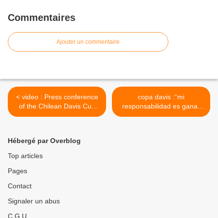
Commentaires
Ajouter un commentaire
< video : Press conference
copa davis :“mi
of the Chilean Davis Cup
responsabilidad es ganar
Team (14/09/09 )
siempre” ( Nico Massu) >
Hébergé par Overblog
Top articles
Pages
Contact
Signaler un abus
C.G.U.