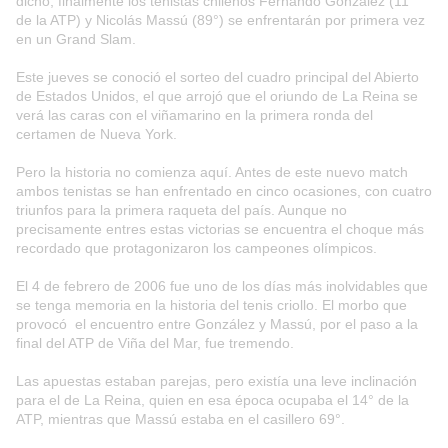
dicho, finalmente los tenistas chilenos Fernando González (11°
de la ATP) y Nicolás Massú (89°) se enfrentarán por primera vez
en un Grand Slam.
Este jueves se conoció el sorteo del cuadro principal del Abierto
de Estados Unidos, el que arrojó que el oriundo de La Reina se
verá las caras con el viñamarino en la primera ronda del
certamen de Nueva York.
Pero la historia no comienza aquí. Antes de este nuevo match
ambos tenistas se han enfrentado en cinco ocasiones, con cuatro
triunfos para la primera raqueta del país. Aunque no
precisamente entres estas victorias se encuentra el choque más
recordado que protagonizaron los campeones olímpicos.
El 4 de febrero de 2006 fue uno de los días más inolvidables que
se tenga memoria en la historia del tenis criollo. El morbo que
provocó el encuentro entre González y Massú, por el paso a la
final del ATP de Viña del Mar, fue tremendo.
Las apuestas estaban parejas, pero existía una leve inclinación
para el de La Reina, quien en esa época ocupaba el 14° de la
ATP, mientras que Massú estaba en el casillero 69°.