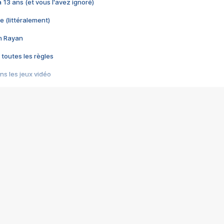
 a 13 ans (et vous l'avez ignoré)
e (littéralement)
im Rayan
 toutes les règles
s les jeux vidéo
us choquant de Rockstar ? - Le scandale BULLY
e plus moche de Steam
du RÊVE tourne au CAUCHEMAR
pendant 8 heures
it… à tort
umiliés par un jeu vidéo
ire - Final Fantasy 8
ti un empire - Age of Empires