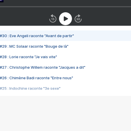
#30 : Eve Angeli raconte "Avant de partir"
#29 : MC Solaar raconte "Bouge de là"
28 : Lorie raconte "Je vais vite"
#27 : Christophe Willem raconte "Jacques a dit"
#26 : Chimène Badi raconte "Entre nous"
#25 : Indochine raconte "3e sexe"
#24 : Zaho raconte "C'est chelou"
#23 : Patrick Bruel raconte "Au café des délices"
#22 : Kyo raconte "Le chemin"
#21 : Nolwenn Leroy raconte "Cassé"