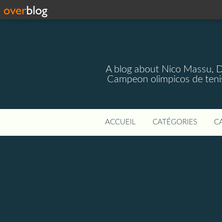
A blog about Nico Massu, 
Campeon olimpicos de teni
ACCUEIL
CATÉGORIES
C