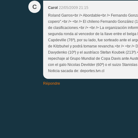
C
Carol
22/05/2009 21:15
Roland Garros<br /> Abordable<br /> Fernando Gonzá
copero".<br /> <br /> El chileno Fernando González (
de clasificaciones.<br /> <br /> La organización info
segunda ronda al vencedor de la llave entre el belga Kr
Capdeville (76º), por su lado, fue sorteado ante el ar
de Kitzbuhel y podrá tomarse revancha.<br /> <br /> D
Davydenko (10º) y el austríaco Stefan Koubek (213º).<
repechaje al Grupo Mundial de Copa Davis ante Austria
con el galo Nicolas Devilder (60º) o el suizo Stanisla
Noticia sacada de: deportes.tvn.cl
Répondre