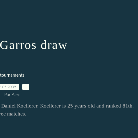
Garros draw
tournaments
2.05.2009
…
Par Alex
n Daniel Koellerer. Koellerer is 25 years old and ranked 81th.
ree matches.