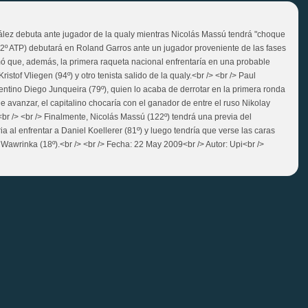
lez debuta ante jugador de la qualy mientras Nicolás Massú tendrá "choque
12º ATP) debutará en Roland Garros ante un jugador proveniente de las fases
rmó que, además, la primera raqueta nacional enfrentaría en una probable
istof Vliegen (94º) y otro tenista salido de la qualy.<br /> <br /> Paul
gentino Diego Junqueira (79º), quien lo acaba de derrotar en la primera ronda
e avanzar, el capitalino chocaría con el ganador de entre el ruso Nikolay
br /> <br /> Finalmente, Nicolás Massú (122º) tendrá una previa del
 al enfrentar a Daniel Koellerer (81º) y luego tendría que verse las caras
s Wawrinka (18º).<br /> <br /> Fecha: 22 May 2009<br /> Autor: Upi<br />