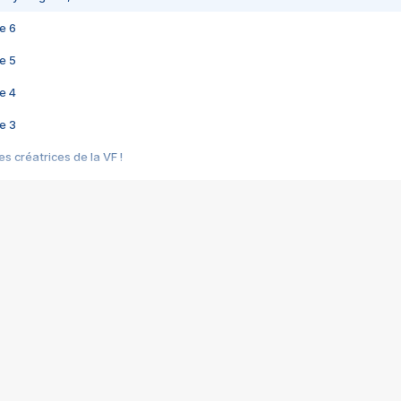
e 6
e 5
e 4
e 3
s créatrices de la VF !
e 2
e 1
e Mektoub My Love arrive enfin ! Rencontre avec Shaïn Boumedine et Sal
i : après Toni en famille
elle réalise le bouleversant Dites lui que je l'aime
ais ! Rencontre autour de Vie privée de Rebecca Zlotowski
 de Marguerite, Grave... Rencontre avec Ella Rumpf