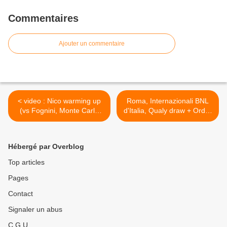
Commentaires
Ajouter un commentaire
< video : Nico warming up
Roma, Internazionali BNL
(vs Fognini, Monte Carlo
d'Italia, Qualy draw + Order
,11/04/09)
of Play 26/04/09 >
Hébergé par Overblog
Top articles
Pages
Contact
Signaler un abus
C.G.U.