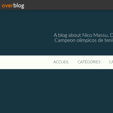
A blog about Nico Massu, 
Campeon olimpicos de teni
ACCUEIL
CATÉGORIES
C