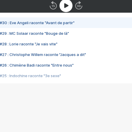
#30 : Eve Angeli raconte "Avant de partir"
#29 : MC Solaar raconte "Bouge de là"
28 : Lorie raconte "Je vais vite"
#27 : Christophe Willem raconte "Jacques a dit"
#26 : Chimène Badi raconte "Entre nous"
#25 : Indochine raconte "3e sexe"
#24 : Zaho raconte "C'est chelou"
#23 : Patrick Bruel raconte "Au café des délices"
#22 : Kyo raconte "Le chemin"
#21 : Nolwenn Leroy raconte "Cassé"
#20 : Patrick Hernandez raconte "Born to be alive"