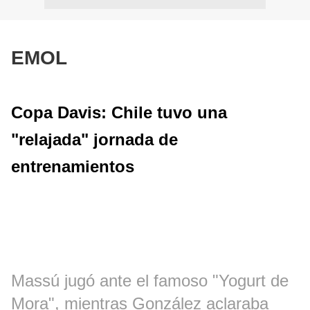
EMOL
Copa Davis: Chile tuvo una
"relajada" jornada de
entrenamientos
Massú jugó ante el famoso "Yogurt de
Mora", mientras González aclaraba